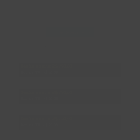
Escolha a categoria
Profissional
Formas de pagamento
PREÇO DAS SENHAS
1ª Senha
Senha no site: R$
780,00
Boi na TV:
R$ 20,00
2ª Senha
Senha no site: R$
780,00
Boi na TV:
R$ 20,00
3ª Senha
Senha no site: R$
780,00
Boi na TV:
R$ 20,00
4ª Senha