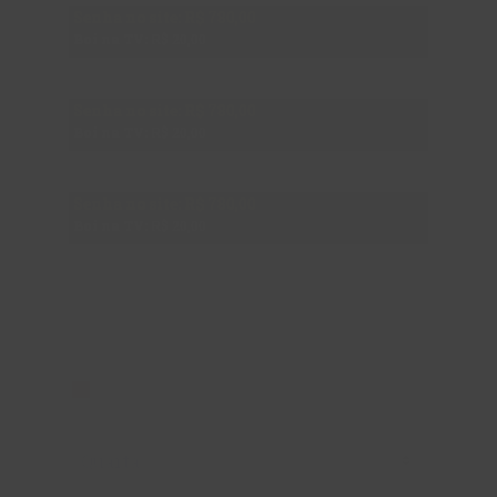
Senha no site: R$
780,00
Boi na TV:
R$ 20,00
5ª Senha
Senha no site: R$
780,00
Boi na TV:
R$ 20,00
6ª Senha
Senha no site: R$
780,00
Boi na TV:
R$ 20,00
MAPA DE SENHAS
Senhas disponíveis para compra.
Senhas feitas.
Qual dia você quer correr?