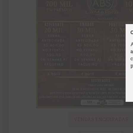
O
A
a
p
VENDAS ENCERRADAS