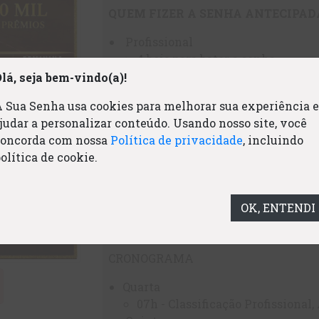
QUEM FIZER A SENHA ANTECIPAD
Profissional
4 bois para bater a senha
Pode correr até 6 senhas
lá, seja bem-vindo(a)!
Amador
 Sua Senha usa cookies para melhorar sua experiência e
4 bois para bater a senha
judar a personalizar conteúdo. Usando nosso site, você
Pode correr até 6 senhas
concorda com nossa
Política de privacidade
, incluindo
Aspirante
olítica de cookie.
3 bois para bater a senha
Pode correr até 6 senhas
Feminino
OK, ENTENDI
2 bois para bater a senha
Pode correr até 2 senhas
CRONOGRAMA
Quarta
07h - Classificação Profissional