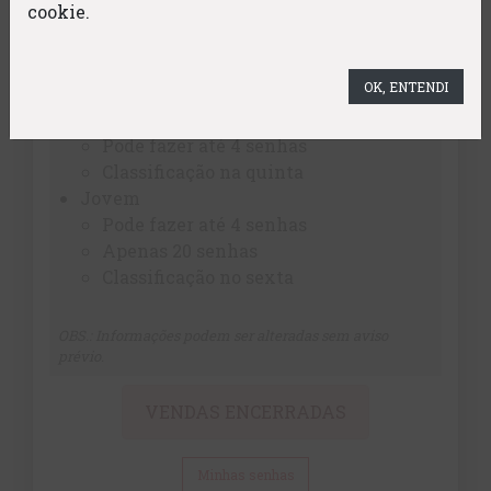
cookie.
Apenas 20 senhas
Classificação no sexta
Master
OK, ENTENDI
A partir de 45 anos
Apenas 60 senhas
Pode fazer até 4 senhas
Classificação na quinta
Jovem
Pode fazer até 4 senhas
Apenas 20 senhas
Classificação no sexta
OBS.: Informações podem ser alteradas sem aviso
prévio.
VENDAS ENCERRADAS
Minhas senhas