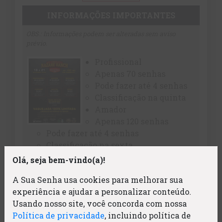
INFORMAÇÕES IMPORTANTES
OBS.: Informações podem ser alteradas sem aviso
prévio.
Profissional
Apenas 70 senhas
Pode fazer até 4 senhas
Classificação na quinta
Amador
Apenas 120 senhas
Pode fazer até 4 senhas
Classificação na sexta
Iniciante
Olá, seja bem-vindo(a)!
Apenas 120 senhas
A Sua Senha usa cookies para melhorar sua
Pode fazer até 4 senhas
experiência e ajudar a personalizar conteúdo.
Classificação no sexta
Usando nosso site, você concorda com nossa
Feminino
Política de privacidade
, incluindo política de
Pode fazer até 4 senhas