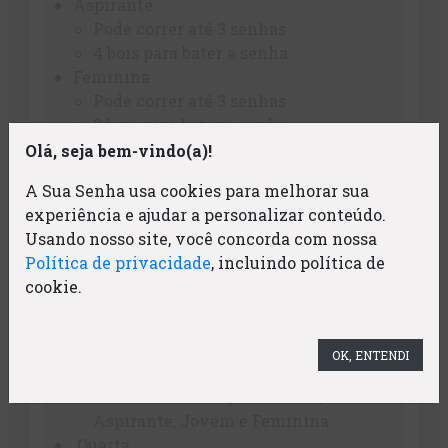
Aspirante
Pode correr até 3 senhas
4 bois para bater a senha
Feminina
Pode correr até 3 senhas
3 bois para bater a senha
Master
Olá, seja bem-vindo(a)!
Acima de 45 anos
A Sua Senha usa cookies para melhorar sua
Corre junto com aspirante
experiência e ajudar a personalizar conteúdo.
Jovem
Usando nosso site, você concorda com nossa
Até 15 anos
Política de privacidade
, incluindo política de
Pode correr até 3 senhas
cookie.
3 bois para bater a senha
CRONOGRAMA
OK, ENTENDI
Terça
15hrs - Classificação Amador,
Aspirante, Jovem e Feminina
Quarta